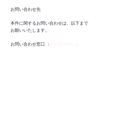
お問い合わせ先
本件に関するお問い合わせは、以下まで
お願いいたします。
お問い合わせ窓⼝ ：
info@kickas.jp
企画・CS 部 ：道下 / 吉⽥
株式会社桔⾹（KICKA & CO.）　(旧社
名 株式会社KICKAS & COMPANY .,Ltd. 
)
所在地 ：東京都港区北⻘⼭ 2-7-20 猪瀬
ビル 2F
代表取締役：加茂 基⾹
事業内容 ：
• ブランド戦略企画、事業デザイン
• ブランド新規創出、新規商品開発
• 社内新規事業創出、新規事業開発
• コミュニケーションプランニング（イ