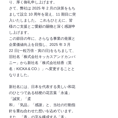
り、厚く御礼申し上げます。
さて、弊社は 2025 年 2 ⽉の決算をもち
まして設⽴ 10 周年を迎え、11 期⽬に突
⼊いたしました。 これもひとえに、皆
様のご⽀援とご愛顧の賜物と深く感謝申
し上げます。
この節⽬の年に、さらなる事業の発展と
企業価値向上を⽬指し、2025 年 3 ⽉ 
22 ⽇(⼀粒万倍・寅の⽇)をもちまして、
旧社名「株式会社キッカスアンドカンパ
ニー」から新社名「株式会社桔⾹（英
名：KICKA & CO.）」へ変更することと
なりました。
新社名には、⽇本を代表する美しい和花
のひとつである桔梗の花⾔葉「永遠」
「誠実」「柔
和」「気品」「感謝」と、当社の⾏動指
針を重ね合わせた想いを込めています。
また、「⾹」の字を構成する「⽲」