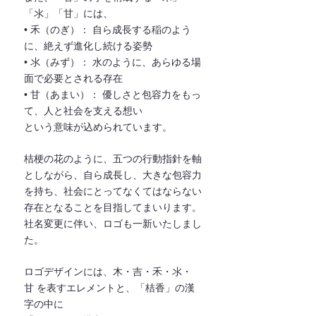
「氺」「⽢」には、
• ⽲（のぎ）： ⾃ら成⻑する稲のよう
に、絶えず進化し続ける姿勢
• 氺（みず）： ⽔のように、あらゆる場
⾯で必要とされる存在
• ⽢（あまい）： 優しさと包容⼒をもっ
て、⼈と社会を⽀える想い
という意味が込められています。
桔梗の花のように、五つの⾏動指針を軸
としながら、⾃ら成⻑し、⼤きな包容⼒
を持ち、社会にとってなくてはならない
存在となることを⽬指してまいります。
社名変更に伴い、ロゴも⼀新いたしまし
た。
ロゴデザインには、⽊・吉・⽲・氺・
⽢ を表すエレメントと、「桔⾹」の漢
字の中に