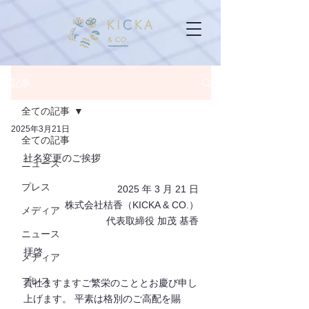
記事
全ての記事
2025年3月21日
全ての記事
社名変更のご挨拶
ニュース
プレス
2025 年 3 ⽉ 21 ⽇
株式会社桔⾹（KICKA & CO.）
メディア
代表取締役 加茂 基⾹
ニュース
拝啓
メディア
プレス
貴社ますますご繁栄のこととお慶び申し
上げます。 平素は格別のご⾼配を賜